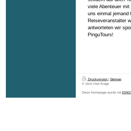
viele Abenteuer mit
uns einmal jemand 
Reiseveranstalter w
antworteten wir spo
PinguTours!
Druckversion
|
Sitemap
© Jens-Uwe Krage
Diese Homepage wurde mit
IONOS