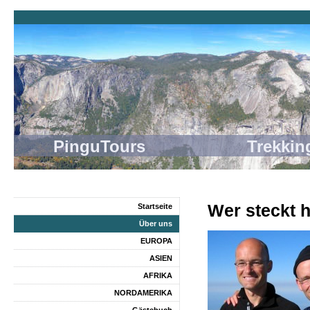
PinguTours Trekking
Wer steckt 
Startseite
Über uns
EUROPA
ASIEN
AFRIKA
NORDAMERIKA