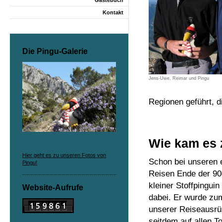
Gästebuch
Kontakt
Die Pingu-Galerie
Jens-Uwe, Reimar und Pingu
Regionen geführt, d
Wie kam es 
Hier geht es zu unseren Fotos von
Schon bei unseren
Pingu!
Reisen Ende der 90
kleiner Stoffpinguin
Website-Aufrufe
dabei. Er wurde zum
unserer Reiseausrü
seitdem auf allen T