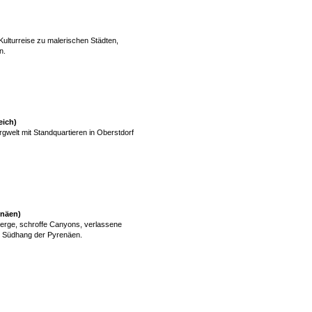
ulturreise zu malerischen Städten,
n.
eich)
gwelt mit Standquartieren in Oberstdorf
enäen)
rge, schroffe Canyons, verlassene
m Südhang der Pyrenäen.