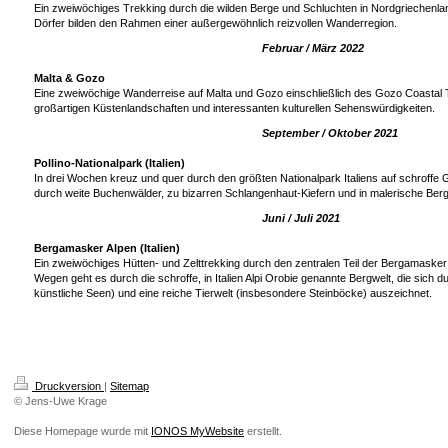
Ein zweiwöchiges Trekking durch die wilden Berge und Schluchten in Nordgriechenlan
Dörfer bilden den Rahmen einer außergewöhnlich reizvollen Wanderregion.
Februar / März 2022
Malta & Gozo
Eine zweiwöchige Wanderreise auf Malta und Gozo einschließlich des Gozo Coastal Tr
großartigen Küstenlandschaften und interessanten kulturellen Sehenswürdigkeiten.
September / Oktober 2021
Pollino-Nationalpark (Italien)
In drei Wochen kreuz und quer durch den größten Nationalpark Italiens auf schroffe
durch weite Buchenwälder, zu bizarren Schlangenhaut-Kiefern und in malerische Berg
Juni / Juli 2021
Bergamasker Alpen (Italien)
Ein zweiwöchiges Hütten- und Zelttrekking durch den zentralen Teil der Bergamasker 
Wegen geht es durch die schroffe, in Italien Alpi Orobie genannte Bergwelt, die sich 
künstliche Seen) und eine reiche Tierwelt (insbesondere Steinböcke) auszeichnet.
Druckversion
|
Sitemap
© Jens-Uwe Krage
Diese Homepage wurde mit
IONOS MyWebsite
erstellt.