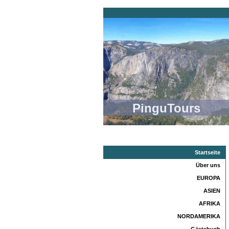
PinguTours
Startseite
Über uns
EUROPA
ASIEN
AFRIKA
NORDAMERIKA