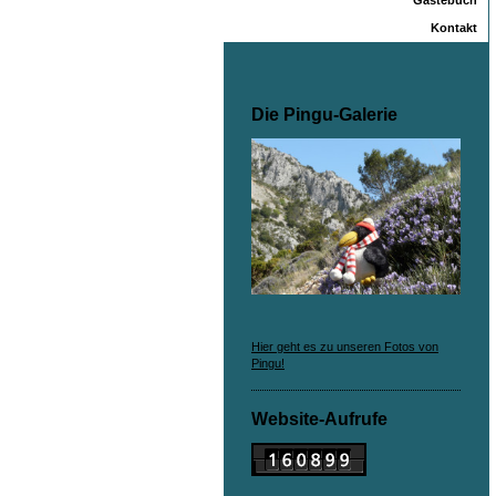
Gästebuch
Kontakt
Die Pingu-Galerie
Hier geht es zu unseren Fotos von
Pingu!
Website-Aufrufe