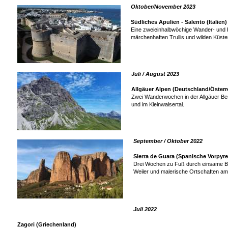
Oktober/November 2023
Südliches Apulien - Salento (Italien)
Eine zweieinhalbwöchige Wander- und K
märchenhaften Trullis und wilden Küste
Juli / August 2023
Allgäuer Alpen (Deutschland/Österr
Zwei Wanderwochen in der Allgäuer Ber
und im Kleinwalsertal.
September / Oktober 2022
Sierra de Guara (Spanische Vorpyr
Drei Wochen zu Fuß durch einsame Be
Weiler und malerische Ortschaften a
Juli 2022
Zagori (Griechenland)