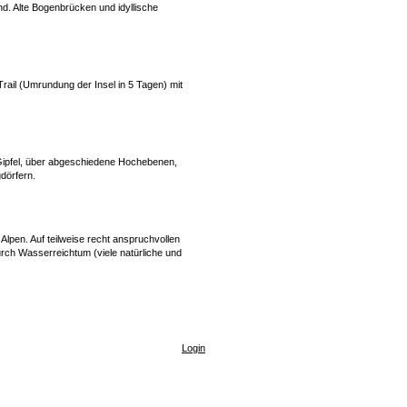
d. Alte Bogenbrücken und idyllische
ail (Umrundung der Insel in 5 Tagen) mit
 Gipfel, über abgeschiedene Hochebenen,
dörfern.
Alpen. Auf teilweise recht anspruchvollen
durch Wasserreichtum (viele natürliche und
Login