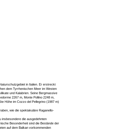
turschutzgebiet in Italien. Er erstreckt
wischen dem Tyrrhenischen Meer im Westen
likate und Kalabrien. Seine Bergmassive
olcedorme 2267 m, Monte Pollino 2248 m,
te Höhe im Cozzo del Pellegrino (1987 m)
raben, wie die spektakuläre Raganello-
ozu insbesondere die ausgedehnten
nische Besonderheit sind die Bestände der
gebieten auf dem Balkan vorkommenden