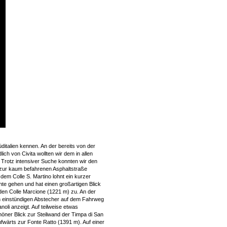
ditalien kennen. An der bereits von der
ch von Civita wollten wir dem in allen
Trotz intensiver Suche konnten wir den
 zur kaum befahrenen Asphaltstraße
dem Colle S. Martino lohnt ein kurzer
te gehen und hat einen großartigen Blick
den Colle Marcione (1221 m) zu. An der
en einstündigen Abstecher auf dem Fahrweg
li anzeigt. Auf teilweise etwas
öner Blick zur Steilwand der Timpa di San
fwärts zur Fonte Ratto (1391 m). Auf einer