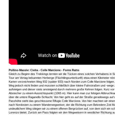
Pollino-Massiv: Civita - Colle Marcione - Fonte Ratto
Gleich zu Beginn des Trekkings lernten wir die Tücken eines solchen Vorhabens in Sü
Tour am Vortag bekannten Herberge (Flüchtlingsunterkunft) etwa einen Kilometer nördli
Karten verzeichneten Weg 932 (später 933) nach Norden zum Colle Marcione folgen. 
Weg jedoch nicht finden und mussten schließlich über kleine Fahrstraßen und -wege
aufsteigen und dieser stets ansteigend durch mehrere große Kehren folgen. Kurz vor 
Abstecher zu einem Aussichtspunkt (1065 m). Hier kann man zur felsigen Abbruchkan
über die untere Raganello-Schlucht. Von hier geht es auf der Straße geradewegs auf 
Passhöhe steht das geschlossene Rifugio Colle Marcione. Von hier machten wir ein
nach Nordosten zu einem Wanderwegweiser, der die Richtung zum Belvedere Zoti Mano
undeutlichem Weg stiegen wir zu einem offenen Bergrücken auf, von dem sich ein sch
Lorenzo bietet. Zurück am Pass folgten wir den Wegweisern in westlicher Richtung au