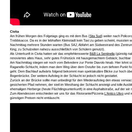
Civita
Am frühen Morgen des Folgetags ging es mit dem Bus (
Sita Sud
) weiter nach Polico
Trebbisacce. Da es in der lebhaften Kleinstadt kein Taxi zu geben scheint, mussten w
Nachmittag mehrere Stunden warten (Bus SAJ; Abfahrt am Südwestrand des Zentrum
King; zu Schulzeiten nahezu ausschließlich von Schülern genutzt).
Als Unterkunft in Civita hatten wir das empfehlenswerte
B&B La Sentinella
(günstig na
renoviertes altes Haus, sehr gutes Frühstück mit hausgemachtem Gebäck; buchbar 
Am Nachmittag stiegen wir noch vom Belvedere zur Ponte Diavolo hinab. Hier lohnt s
Raganello-Schlucht, indem man dem Weg über dem Ostufer bis zum tiefsten Punkt fo
geht. Dem Bachlauf aufwärts folgend bekommt man spektakuläre Blicke zur hoch übe
Bogenbrücke. Der weitere Aufstieg in der Schlucht ist jedoch nicht gestattet.
Zurück an der Brücke sollte man unbedingt für den Wiederaufstieg den etwas verwac
gesicherten Pfad nehmen, der steil im Westhang der Schlucht ansteigt und tolle Ausbli
ehemaligen Herberge (heute Flüchtlingsunterkunft) in eine Asphaltstraße, auf der wir
Zum Abendessen entschieden wir uns für das Ristorante/Pizzeria
L‘Antico Ulivo
und 
günstigen Preisen nicht enttäuscht.