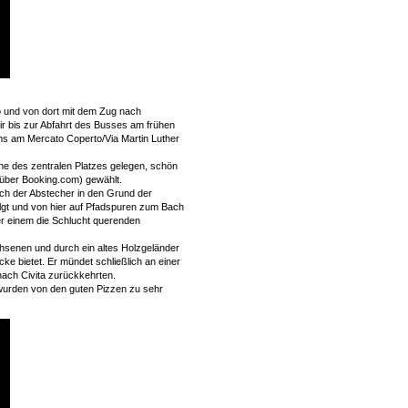
ro und von dort mit dem Zug nach
ir bis zur Abfahrt des Busses am frühen
s am Mercato Coperto/Via Martin Luther
he des zentralen Platzes gelegen, schön
über Booking.com) gewählt.
ich der Abstecher in den Grund der
lgt und von hier auf Pfadspuren zum Bach
r einem die Schlucht querenden
hsenen und durch ein altes Holzgeländer
cke bietet. Er mündet schließlich an einer
 nach Civita zurückkehrten.
wurden von den guten Pizzen zu sehr