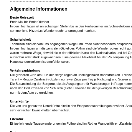
Allgemeine Informationen
Beste Reisezeit
Ende Mai bis Ende Oktober
In den Hochlagen ist an schattigen Stellen bis in den Frühsommer mit Schneefeldern 
sommerliche Hitze das Wandern sehr anstrengend machen.
Schwierigkeit
Technisch sind die von uns begangenen Wege und Pfade nicht besonders anspruchsv
In den Hochlagen um die zentralen Gipfel des Pollino sind die Wanderrouten recht gu
waren mehrere Wege, obwohl sie in der offiziellen Karte des Nationalparks und bei O
auffindbar oder stark zugewachsen. Eine gewisse Flexibilität bei der Routenplanung 
Hauptwanderregionen ist empfehlenswert.
Verkehrsanbindung
Die größeren Orte am Fuß der Berge liegen an überregionalen Bahnstrecken. Trebisa
Tarent – Reggio Calabria (trotzdem nur zwei Züge pro Tag je Richtung) und Scalea a
Die Busanbindung der Bergorte, die als Ausgangsort für Wanderungen in Frage komme
nach den Bedürfnissen von Schülern (siehe Hinweise bei den jeweiligen Beschreibu
nur mit dem Auto zu erreichen.
Unterkünfte
Die von uns genutzten Unterkünfte sind in den Etappenbeschreibungen erwähnt. Anso
sehr einfachen Biwackhütten übernachtet.
Literatur
Einige lohnende Tageswanderungen im Pollino sind im Rother Wanderführer „Kalabrie