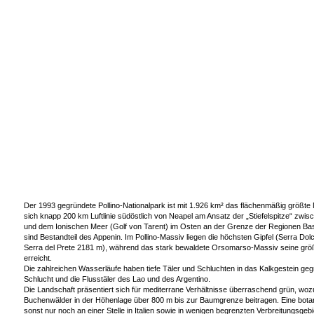
Der 1993 gegründete Pollino-Nationalpark ist mit 1.926 km² das flächenmäßig größte Na
sich knapp 200 km Luftlinie südöstlich von Neapel am Ansatz der „Stiefelspitze“ z
und dem Ionischen Meer (Golf von Tarent) im Osten an der Grenze der Regionen Basi
sind Bestandteil des Appenin. Im Pollino-Massiv liegen die höchsten Gipfel (Serra D
Serra del Prete 2181 m), während das stark bewaldete Orsomarso-Massiv seine größ
erreicht.
Die zahlreichen Wasserläufe haben tiefe Täler und Schluchten in das Kalkgestein geg
Schlucht und die Flusstäler des Lao und des Argentino.
Die Landschaft präsentiert sich für mediterrane Verhältnisse überraschend grün, w
Buchenwälder in der Höhenlage über 800 m bis zur Baumgrenze beitragen. Eine bota
sonst nur noch an einer Stelle in Italien sowie in wenigen begrenzten Verbreitungs