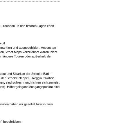
zu rechnen. In den tieferen Lagen kann
oll.
t markiert und ausgeschildert. Ansonsten
pen Street Maps verzeichnet waren, nicht
für längere Touren oder außerhalb der
cce und Sibari an der Strecke Bari –
n der Strecke Neapel – Reggio Calabria.
n, sind schlecht und richten sich zumeist
ngen). Höhergelegene Ausgangspunkte sind
nsten haben wir gezeltet bzw. in zwei
n“ beschrieben.