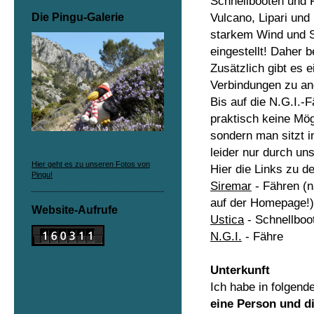
Schnellbooten und 
Vulcano, Lipari und
Die Pingu-Galerie
starkem Wind und S
eingestellt! Daher b
Zusätzlich gibt es
Verbindungen zu and
Bis auf die N.G.I.-
praktisch keine Mög
sondern man sitzt i
leider nur durch u
Hier geht es zu unseren Fotos von
Hier die Links zu de
Pingu!
Siremar
- Fähren (n
auf der Homepage!)
Website-Aufrufe
Ustica
- Schnellboot
N.G.I.
- Fähre
Unterkunft
Ich habe in folgend
eine Person und di