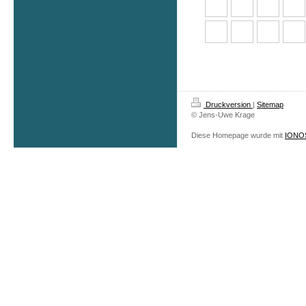
Druckversion
|
Sitemap
© Jens-Uwe Krage
Diese Homepage wurde mit
IONOS