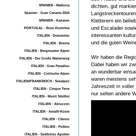
dichten, gut marki
SPANIEN - Mallorca
Langstreckentouren 
Spanien - Gran Canaria 2024
Kletterern ein belie
SPANIEN - Kanaren
und Escaladei sowi
PORTUGAL - Rota Vicentina
interessanten kult
ITALIEN - Dolomiten
und die guten Wein
ITALIEN - Brenta
ITALIEN - Bergmasker Alpen
Wir haben die Regio
ITALIEN - Der Große Walserweg
Dabei haben wir zw
ITALIEN - Gran Paradiso
an wunderbar einsam
ITALIEN - Cottische Alpen
waren meistens seh
ITALIEN/FRANKREICH - Seealpen
Jahreszeit in volle
ITALIEN - Cinque Terre
nur selten andere W
ITALIEN - Monti Sibillini
ITALIEN - Abruzzen
ITALIEN - Amalfi-Küste
ITALIEN - Cilento
ITALIEN - Pollino
ITALIEN - Südliches Apulien