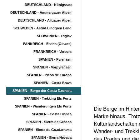
DEUTSCHLAND - Königssee
DEUTSCHLAND - Ammergauer Alpen
DEUTSCHLAND - Allgäuer Alpen
SCHWEDEN - Astrid Lindgren Land
SLOWENIEN - Triglav
FANKREICH - Ecrins (Oisans)
FRANKREICH - Vercors
SPANIEN - Pyrenäen
SPANIEN - Vorpyrenäen
SPANIEN - Picos de Europa
SPANIEN - Costa Brava
SPANIEN - Berge der Costa Daurada
SPANIEN - Trekking Els Ports
SPANIEN - Wanderungen Els Ports
Die Berge im Hinte
SPANIEN - Costa Blanca
Marke hinaus. Trot
SPANIEN - Sierra de Gredos
Kulturlandschaften
SPANIEN - Sierra de Guadarrama
Wander- und Trekki
SPANIEN - Sierra Nevada
des Prades und die