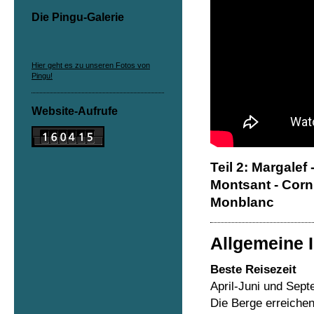
Die Pingu-Galerie
Hier geht es zu unseren Fotos von
Pingu!
Website-Aufrufe
Teil 2: Margalef 
Montsant - Cornu
Monblanc
Allgemeine 
Beste Reisezeit
April-Juni und Sep
Die Berge erreiche