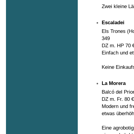
Zwei kleine L
Escaladei
Els Trones (H
349
DZ m. HP 70 
Einfach und e
Keine Einkauf
La Morera
Balcó del Prio
DZ m. Fr. 80 
Modern und fr
etwas überhöh
Eine agroboti