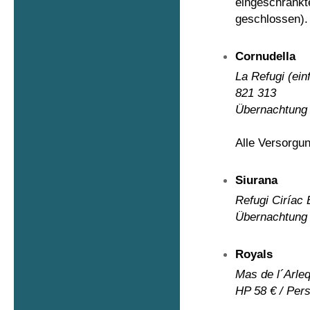
eingeschränkt
geschlossen).
Cornudella
La Refugi
(ein
821 313
Übernachtung 
Alle Versorgu
Siurana
Refugi Ciríac 
Übernachtung 
Royals
Mas de l´Arleq
HP 58 € / Per