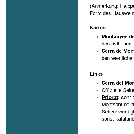
(Anmerkung: Halbpe
Form des Hauswein
Karten
Muntanyes de
den östlichen 
Serra de Mon
den westlichen
Links
Serra del Mo
Offizielle Seit
Priorat
: sehr 
Montsant beinh
Sehenswürdigke
sonst katalani