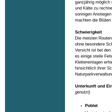
ganzjährig möglich 
und Kälte zu rechn
sonnigen Anstiegen
machten die Blüten 
Schwierigkeit
Die meisten Routen
ohne besondere Sch
Vorsicht ist bei de
es einige steile Fel
Klettereinlagen erf
hinsichtlich ihrer S
Naturparkverwaltung
Unterkunft und Ei
genutzt)
Poblet