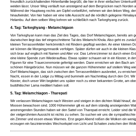
freundlich zurückhaltenden Hirtenfamilie begrüßt, die hier in ihrer einfachen Unterkun
weiden lässt. Unser Weg verläuft nun ansteigend auf dem Bergrücken nach Norden au
Während der Hauptweg rechts am Gipfel vorbeiführt, nehmen wir den linken Weg, de
hinaufwindet. Von hier haben wir eine tolle Aussicht auf die nördlich gelegene Himala
Helambu. Auf dem selben Weg kehren wir schließlich nach Tarkeghyang zurück.
4. Tag: Tarkeghyang - Melamchigaon
Von Tarkeghyan kann man das Ziel des Tages, das Dorf Melamchigaon, bereits am 
dazwischen liegt das tief eingeschnittene Tal des Melamchi Khola. Also geht es zunäc
kleinen Terrassenfelder herkömmlich mit Rindern gepflügt werden. An einer kleinen Do
wir können die Morgengymnastik verfolgen. Später dürfen wir auch in die kleinen Kl
sich brav auf englisch mit Namen und Alter vor. Das Lehrerzimmer ist durch einen Er
eine kleine Spende zum Wiederaufbau. Etwas später schauen wir in ein Kloster, in dem
Figuren für eine Trauerzeremonie gefertigt werden. Dann erreichen wir den Bach am 
schönen Hängebrücke. Nun müssen wir die ganzen Höhenmeter auf steilem Weg wied
Dorf Melamchiagon, das sich zwischen den Terrassenfeldern ausbreitet, zu erreichen.
Nacht, essen in der Lodge zu Mittag und bummeln am Nachmittag durch den Ort. Wir
Kloster, doch unser Wirt begleitet uns später noch zu einer bekannten Grotte, am obe
buddhitischer Lama meditiert haben soll.
5. Tag: Melamchiagon - Tharepati
Wir verlassen Melamchiagon nach Westen und steigen in den dichten Wald hinauf, d
Moosen bewachsen sind. 1000 Höhenmeter gilt es auf dem ständig ansteigenden Wal
anstrengenden Stunden haben wir den Sattel von Tharepati erreicht. Leider sind d
der vielgerühmten Aussicht ist nichts zu sehen. So suchen wir uns die sympathisch
ein Zimmer und essen etwas Warmes. Erst gegen Abend reißen die Wolken ein wenig 
erzeugen ein faszinierendes Wechselspiel von Licht und Schatten zwischen den Wolk