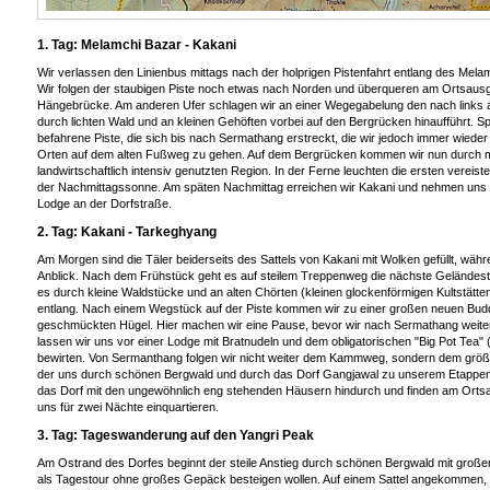
1. Tag: Melamchi Bazar - Kakani
Wir verlassen den Linienbus mittags nach der holprigen Pistenfahrt entlang des Mela
Wir folgen der staubigen Piste noch etwas nach Norden und überqueren am Ortsausg
Hängebrücke. Am anderen Ufer schlagen wir an einer Wegegabelung den nach links 
durch lichten Wald und an kleinen Gehöften vorbei auf den Bergrücken hinaufführt. Spä
befahrene Piste, die sich bis nach Sermathang erstreckt, die wir jedoch immer wied
Orten auf dem alten Fußweg zu gehen. Auf dem Bergrücken kommen wir nun durch m
landwirtschaftlich intensiv genutzten Region. In der Ferne leuchten die ersten vereis
der Nachmittagssonne. Am späten Nachmittag erreichen wir Kakani und nehmen uns e
Lodge an der Dorfstraße.
2. Tag: Kakani - Tarkeghyang
Am Morgen sind die Täler beiderseits des Sattels von Kakani mit Wolken gefüllt, währen
Anblick. Nach dem Frühstück geht es auf steilem Treppenweg die nächste Geländes
es durch kleine Waldstücke und an alten Chörten (kleinen glockenförmigen Kultstätten
entlang. Nach einem Wegstück auf der Piste kommen wir zu einer großen neuen Bud
geschmückten Hügel. Hier machen wir eine Pause, bevor wir nach Sermathang weite
lassen wir uns vor einer Lodge mit Bratnudeln und dem obligatorischen "Big Pot Tea"
bewirten. Von Sermanthang folgen wir nicht weiter dem Kammweg, sondern dem grö
der uns durch schönen Bergwald und durch das Dorf Gangjawal zu unserem Etappeno
das Dorf mit den ungewöhnlich eng stehenden Häusern hindurch und finden am Ort
uns für zwei Nächte einquartieren.
3. Tag: Tageswanderung auf den Yangri Peak
Am Ostrand des Dorfes beginnt der steile Anstieg durch schönen Bergwald mit groß
als Tagestour ohne großes Gepäck besteigen wollen. Auf einem Sattel angekommen, 