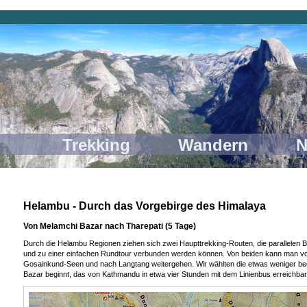
 Trekking Wandern Nature
Helambu - Durch das Vorgebirge des Himalaya
Von Melamchi Bazar nach Tharepati (5 Tage)
Durch die Helambu Regionen ziehen sich zwei Haupttrekking-Routen, die parallelen 
und zu einer einfachen Rundtour verbunden werden können. Von beiden kann man vo
Gosainkund-Seen und nach Langtang weitergehen. Wir wählten die etwas weniger beg
Bazar beginnt, das von Kathmandu in etwa vier Stunden mit dem Linienbus erreichbar