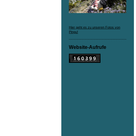
Hier geht es zu unseren Fotos von
Pingu!
Website-Aufrufe