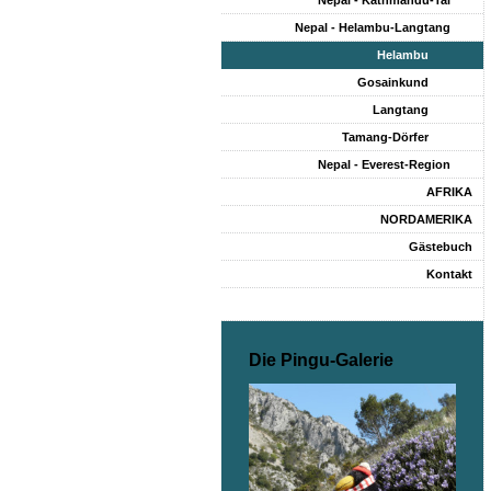
Nepal - Kathmandu-Tal
Nepal - Helambu-Langtang
Helambu
Gosainkund
Langtang
Tamang-Dörfer
Nepal - Everest-Region
AFRIKA
NORDAMERIKA
Gästebuch
Kontakt
Die Pingu-Galerie