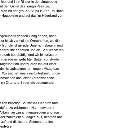
ft lebt und ihre Rinder in der Umgebung
f den Gipfel des Yangri Peak zu.
r sich zu der großen Stupa in 3771 m Höhe
ya-Hauptkette und auf das im Hügelland von
gegenüberliegenden Hang sehen, doch
hst hinab zu kleinen Ortschaften, wo die
rfschule ist gerade Unterrichtsbeginn und
assenräume schauen und die Schüler stellen
drutsch beschädigt und wir hinterlassen
 gerade mit gefärbter Butter kunstvolle
Talgrund und überqueren ihn auf einer
er hinaufsteigen, um gegen Mittag das
 Wir suchen uns eine Unterkunft für die
 besuchen das leider verschlossene
ren Ortsrand, in der ein bedeutender
essen knorrige Bäume mit Flechten und
dpfad zu erklimmen. Nach etwa drei
ie Wolken hier zusammengezogen und von
te der zahlreichen Lodges aus, nehmen uns
auf und die letzten Sonnenstrahlen
enfetzen.