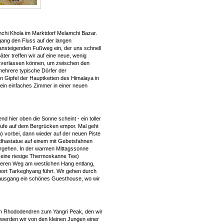
mchi Khola im Marktdorf Melamchi Bazar.
ang den Fluss auf der langen
ansteigenden Fußweg ein, der uns schnell
ter treffen wir auf eine neue, wenig
er verlassen können, um zwischen den
ehrere typische Dörfer der
ten Gipfel der Hauptketten des Himalaya in
in einfaches Zimmer in einer neuen
d hier oben die Sonne scheint - ein toller
tufe auf dem Bergrücken empor. Mal geht
) vorbei, dann wieder auf der neuen Piste
dhastatue auf einem mit Gebetsfahnen
rgehen. In der warmen Mittagssonne
 (eine riesige Thermoskanne Tee)
ßeren Weg am westlichen Hang entlang,
rt Tarkeghyang führt. Wir gehen durch
sausgang ein schönes Guesthouse, wo wir
en Rhododendren zum Yangri Peak, den wir
werden wir von den kleinen Jungen einer