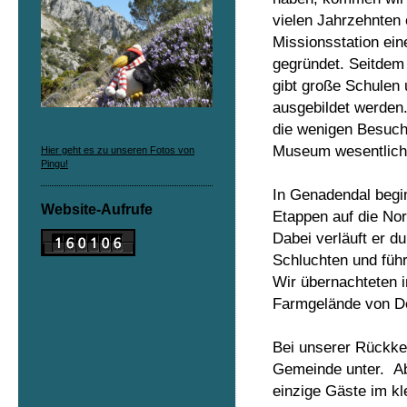
vielen Jahrzehnten 
Missionsstation ein
gegründet. Seitdem
gibt große Schulen
ausgebildet werde
die wenigen Besuche
Museum wesentlich 
Hier geht es zu unseren Fotos von
Pingu!
In Genadendal begin
Website-Aufrufe
Etappen auf die Nor
Dabei verläuft er d
Schluchten und führ
Wir übernachteten 
Farmgelände von D
Bei unserer Rückke
Gemeinde unter. Ab
einzige Gäste im kl