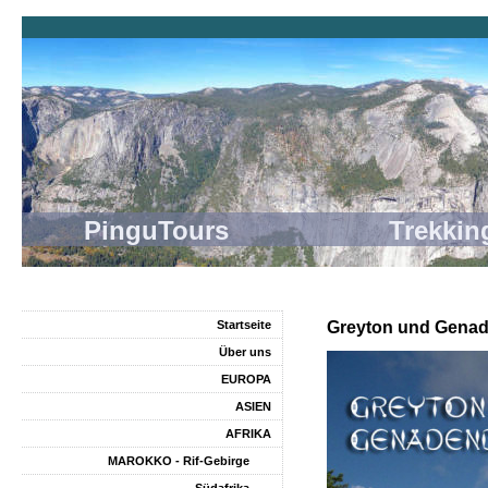
PinguTours Trekking
Startseite
Greyton und Genad
Über uns
EUROPA
ASIEN
AFRIKA
MAROKKO - Rif-Gebirge