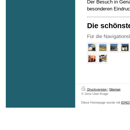
Der Besuch in Gena
besonderen Eindru
Die schönste
Für die Navigations
Druckversion
|
Sitemap
© Jens-Uwe Krage
Diese Homepage wurde mit
IONOS