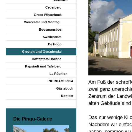
Südafrika
Cederberg
Groot Winterhoek
Worcester und Montagu
Boosmansbos
Swellendam
De Hoop
Greyton und Genadendal
Hottentots Holland
Kapstadt und Tafelberg
La Réunion
Am Fuß der schroff
NORDAMERIKA
zwei ganz unerschie
Gästebuch
Zentrum der Landwir
Kontakt
alten Gebäude sin
Das nur wenige Kilo
Die Pingu-Galerie
Nachdem wir einfac
haben, kommen wir a