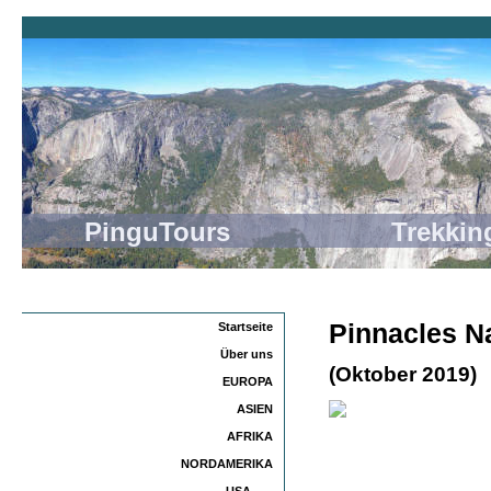
PinguTours Trekking
Pinnacles Na
Startseite
Über uns
(Oktober 2019)
EUROPA
ASIEN
AFRIKA
NORDAMERIKA