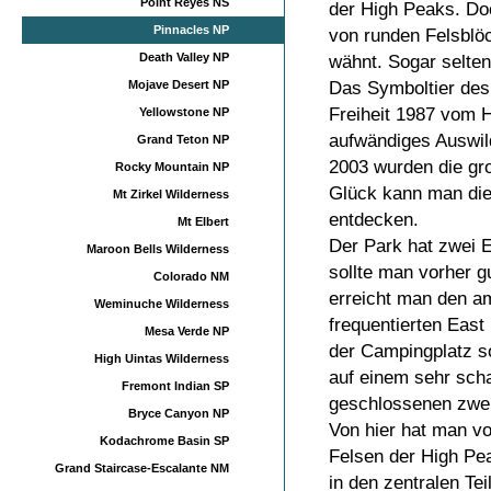
Point Reyes NS
der High Peaks. Do
Pinnacles NP
von runden Felsblöc
Death Valley NP
wähnt. Sogar selte
Das Symboltier des 
Mojave Desert NP
Freiheit 1987 vom 
Yellowstone NP
aufwändiges Auswil
Grand Teton NP
2003 wurden die gro
Rocky Mountain NP
Glück kann man die
Mt Zirkel Wilderness
entdecken.
Mt Elbert
Der Park hat zwei E
Maroon Bells Wilderness
sollte man vorher g
Colorado NM
erreicht man den a
Weminuche Wilderness
frequentierten Eas
Mesa Verde NP
der Campingplatz s
High Uintas Wilderness
auf einem sehr sch
Fremont Indian SP
geschlossenen zwei
Bryce Canyon NP
Von hier hat man vo
Kodachrome Basin SP
Felsen der High P
Grand Staircase-Escalante NM
in den zentralen T