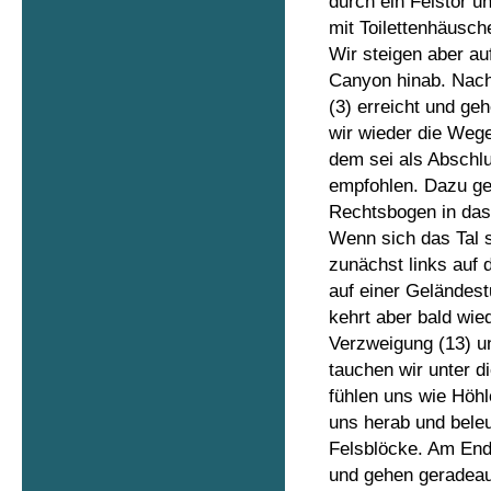
durch ein Felstor 
mit Toilettenhäusch
Wir steigen aber au
Canyon hinab. Nach 
(3) erreicht und geh
wir wieder die Weg
dem sei als Abschl
empfohlen. Dazu ge
Rechtsbogen in das 
Wenn sich das Tal s
zunächst links auf 
auf einer Geländes
kehrt aber bald wie
Verzweigung (13) un
tauchen wir unter d
fühlen uns wie Höhle
uns herab und bele
Felsblöcke. Am End
und gehen geradeaus