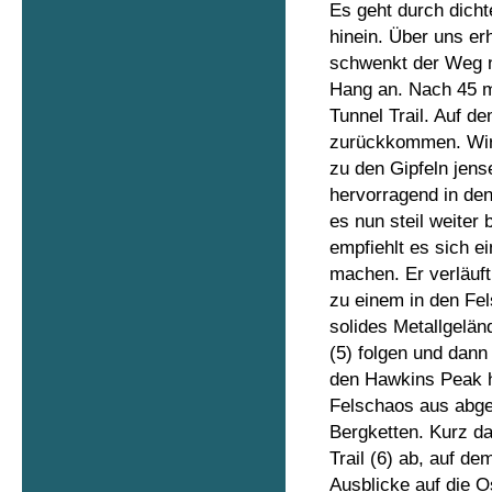
Es geht durch dich
hinein. Über uns e
schwenkt der Weg na
Hang an. Nach 45 mi
Tunnel Trail. Auf 
zurückkommen. Wir 
zu den Gipfeln jens
hervorragend in den
es nun steil weiter
empfiehlt es sich e
machen. Er verläuft
zu einem in den Fel
solides Metallgelän
(5) folgen und dan
den Hawkins Peak h
Felschaos aus abge
Bergketten. Kurz d
Trail (6) ab, auf de
Ausblicke auf die O