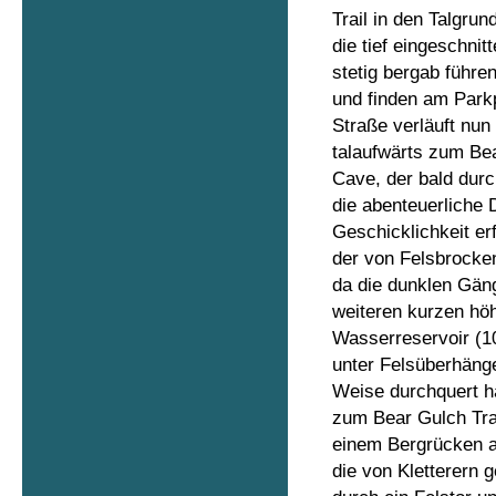
Trail in den Talgru
die tief eingeschni
stetig bergab führe
und finden am Parkp
Straße verläuft nun
talaufwärts zum Bea
Cave, der bald durc
die abenteuerliche 
Geschicklichkeit er
der von Felsbrocke
da die dunklen Gän
weiteren kurzen hö
Wasserreservoir (10
unter Felsüberhänge
Weise durchquert h
zum Bear Gulch Trai
einem Bergrücken a
die von Kletterern 