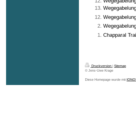
Wegegabelung B
Wegegabelung 
Wegegabelung B
Wegegabelung
Chapparal Tra
Druckversion
|
Sitemap
© Jens-Uwe Krage
Diese Homepage wurde mit
IONOS