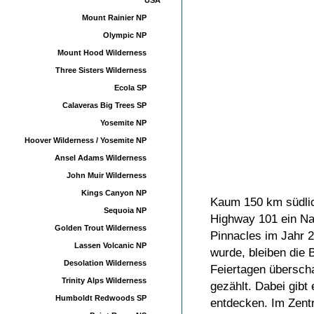
USA
Mount Rainier NP
Olympic NP
Mount Hood Wilderness
Three Sisters Wilderness
Ecola SP
Calaveras Big Trees SP
Yosemite NP
Hoover Wilderness / Yosemite NP
Ansel Adams Wilderness
John Muir Wilderness
Kings Canyon NP
Kaum 150 km südlich
Sequoia NP
Highway 101 ein Nat
Golden Trout Wilderness
Pinnacles im Jahr 
Lassen Volcanic NP
wurde, bleiben die
Desolation Wilderness
Feiertagen übersch
Trinity Alps Wilderness
gezählt. Dabei gibt
Humboldt Redwoods SP
entdecken. Im Zent