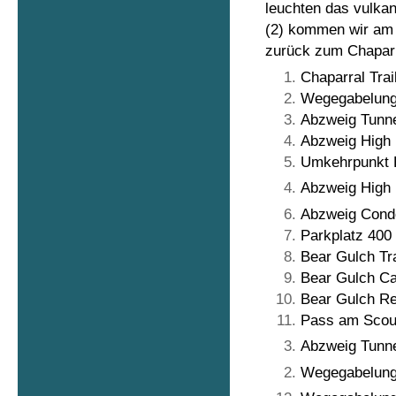
leuchten das vulka
(2) kommen wir am 
zurück zum Chapar
Chaparral Trai
Wegegabelung
Abzweig Tunne
Abzweig High 
Umkehrpunkt H
Abzweig High 
Abzweig Condo
Parkplatz 400
Bear Gulch Tr
Bear Gulch Ca
Bear Gulch Re
Pass am Scou
Abzweig Tunne
Wegegabelung