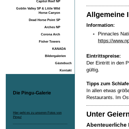
Capitol Reef NP
Goblin Valley SP & Little Wild
Allgemeine 
Horse Canyon
Dead Horse Point SP
Information:
Arches NP
Pinnacles Nati
Corona Arch
https://www.n
Fisher Towers
KANADA
Eintrittspreise:
Bildergalerien
Der Eintritt in den
Gästebuch
gültig.
Kontakt
Tipps zum Schlafe
In allen etwas grö
Die Pingu-Galerie
Restaurants. Im Ost
Unter Geiern
Hier geht es zu unseren Fotos von
Pingu!
Abenteuerliche 