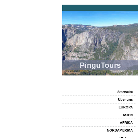
PinguTours
Startseite
Über uns
EUROPA
ASIEN
AFRIKA
NORDAMERIKA