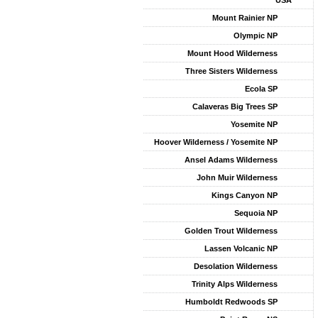
USA
Mount Rainier NP
Olympic NP
Mount Hood Wilderness
Three Sisters Wilderness
Ecola SP
Calaveras Big Trees SP
Yosemite NP
Hoover Wilderness / Yosemite NP
Ansel Adams Wilderness
John Muir Wilderness
Kings Canyon NP
Sequoia NP
Golden Trout Wilderness
Lassen Volcanic NP
Desolation Wilderness
Trinity Alps Wilderness
Humboldt Redwoods SP