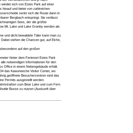
 windet sich von Estes Park auf einer
hinauf und bietet von zahlreichen
sserscheide senkt sich die Route dann in
barer Bergbach entspringt. Sie verlässt
eichnamigen Sees, der die größte
adow Mt. Lake und Lake Granby werden als
gene und dicht bewaldete Täler kann man zu
Dabei stehen die Chancen gut, auf Elche,
 insbesondere auf den großen
t.
ometer hinter dem Ferienort Estes Park
alle notwendigen Informationen für den
s Office in einem Nebengebäude erhält.
 34 das Kawuneeche Visitor Center, wo
ährig geöffnete Besucherzentren sind das
eine Permits ausgestellt werden.
ahrtstraßen zum Bear Lake und zum Fern
 Shuttle Busse zu nutzen (Auskunft über