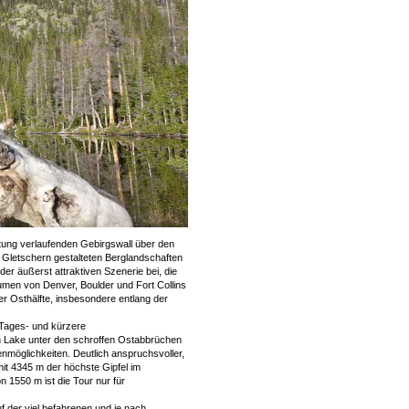
tung verlaufenden Gebirgswall über den
n Gletschern gestalteten Berglandschaften
der äußerst attraktiven Szenerie bei, die
men von Denver, Boulder und Fort Collins
ner Osthälfte, insbesondere entlang der
 Tages- und kürzere
 Lake unter den schroffen Ostabbrüchen
renmöglichkeiten. Deutlich anspruchsvoller,
it 4345 m der höchste Gipfel im
1550 m ist die Tour nur für
uf der viel befahrenen und je nach