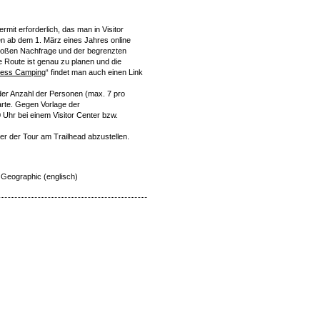
mit erforderlich, das man in Visitor
en ab dem 1. März eines Jahres online
großen Nachfrage und der begrenzten
e Route ist genau zu planen und die
ness Camping
“ findet man auch einen Link
der Anzahl der Personen (max. 7 pro
arte. Gegen Vorlage der
Uhr bei einem Visitor Center bzw.
r der Tour am Trailhead abzustellen.
l Geographic (englisch)