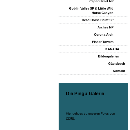
Capitol Reef NP
Goblin Valley SP & Little Wild
Horse Canyon
Dead Horse Point SP
Arches NP
Corona Arch
Fisher Towers
KANADA
Bildergalerien
Gästebuch
Kontakt
Die Pingu-Galerie
Hier geht es zu unseren Fotos von
Pingu!