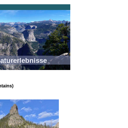
rlebnisse
tains)