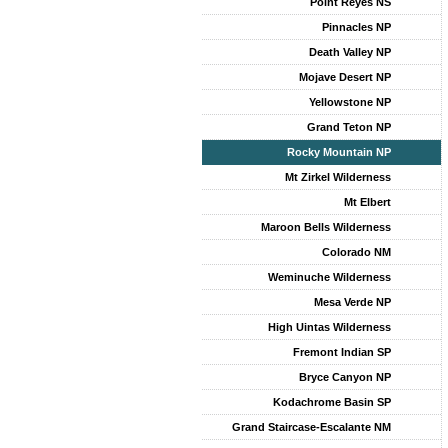
Point Reyes NS
Pinnacles NP
Death Valley NP
Mojave Desert NP
Yellowstone NP
Grand Teton NP
Rocky Mountain NP
Mt Zirkel Wilderness
Mt Elbert
Maroon Bells Wilderness
Colorado NM
Weminuche Wilderness
Mesa Verde NP
High Uintas Wilderness
Fremont Indian SP
Bryce Canyon NP
Kodachrome Basin SP
Grand Staircase-Escalante NM