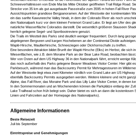
Schneeverhältnissen von Ende Mai bis Mitte Oktober geöffneten Trail Ridge Road. Sie
Strecke von 35 km als gut ausgebaute Passstraße zum 3595 m hohen Fall River Pass 
Aussichtspunkten grandiose Bergpanoramen. Auf der Westseite der kontinentalen Wa
ein das sanfte Kawuneeche Valley hinab, in dem der Colorado River als noch unschein
den Nationalpark kurz vor dem kleinen Ferienort Grand Lake. Er liegt am Ufer des gl
natürliche Wasserfläche Colorados darstellt. Die wesentlich größeren Stauseen Sh
herrlich gelegene Segel- und Sportbootreviere genutzt.
Die Trails im Westteil des Parks sind deutlich weniger frequentiert. Durch lang gezo
abgelegenen Bergseen und kargen Hochebenen an der Continental Divide aufsteigen. 
Wapiti-Hirsche, Maultierhirsche, Schneeziegen oder Dickhornschafe zu treffen.
Eine besondere Attraktion bildet Brunft der Wapiti-Hirsche (Elks) im Herbst, die sich
Wiesenflächen, wie z.B. dem Moraine Park an der Bear Lake Road, beobachten läss
Wer von Osten auf dem US Highway 36 in den Nationalpark fährt, erreicht wenige Kil
das noch außerhalb des Parks gelegene Beaver Meadows Visitor Center. Hier gibt es 
Parkbesuch, während man das Backcountry Permit für Mehrtagestouren im Wildernes
Auf der Westseite liegt etwa zwei Kilometer nördlich von Grand Lake am US Highway
ebenfalls Backcountry Permits ausgegeben werden. Weitere kleinere und nicht ganzj
Alpine, das Fall River, das Moraine Park und das Lilly Lake Visitor Center, in denen k
In den Sommermonaten und an Wochenenden können die Parkplätze entlang der Zuf
Lake Trailhead schon früh belegt sein. Daher bietet es sich an dann die kostenlosen
Linien und Fahrzeiten auf der Homepage des Nationalparks).
Allgemeine Informationen
Beste Reisezeit
Juli bis September
Eintrittspreise und Genehmigungen