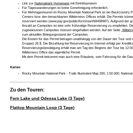
Link zur
Nationalpark-Homepage
mit Eintrittspreisen
Für Tageswanderungen ist keine Genehmigung erforderlich.
Für Mehrtagestouren im Rocky Mountain National Park ist ein Backcountry Per
Centers bzw. den benachbarten Wilderness Offices erhält. Die Permits könn
reserviert werden (www.pay.gov/public/form/start/68498987). Aufgrund der 
Anzahl an Campsites ist eine sehr frühzeitige Reservierung zu empfehlen. Di
zugewiesenen Campsites müssen eingehalten werden. Auf der Seite „
Wilder
zum aktuellen Belegungsstand der Campsites.
Die Kosten für das Permit betragen unabhängig von der Dauer der Tour und 
Gruppe) 26 $. Die Bezahlung bei Reservierung im Internet erfolgt per Kreditk
Reservierungsbestätigung erhält man am Tag des Beginns der Tour bis 12:00 
Wilderness Office das eigentliche Permit.
Mit dem Permit bekommt man auch eine Erlaubnis, sein Fahrzeug für die Daue
Karten
Rocky Mountain National Park - Trails Illustrated Map 200; 1:50.000; Nationa
Zu den Touren:
Fern Lake und Odessa Lake (3 Tage)
Flattop Mountain Loop (3 Tage)