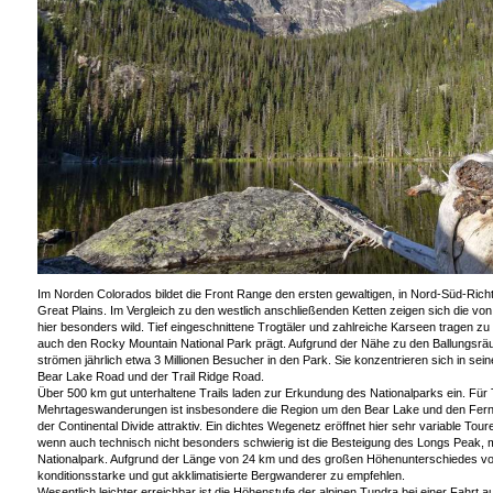
Im Norden Colorados bildet die Front Range den ersten gewaltigen, in Nord-Süd-Rich
Great Plains. Im Vergleich zu den westlich anschließenden Ketten zeigen sich die vo
hier besonders wild. Tief eingeschnittene Trogtäler und zahlreiche Karseen tragen zu 
auch den Rocky Mountain National Park prägt. Aufgrund der Nähe zu den Ballungsräu
strömen jährlich etwa 3 Millionen Besucher in den Park. Sie konzentrieren sich in sei
Bear Lake Road und der Trail Ridge Road.
Über 500 km gut unterhaltene Trails laden zur Erkundung des Nationalparks ein. Für
Mehrtageswanderungen ist insbesondere die Region um den Bear Lake und den Fern
der Continental Divide attraktiv. Ein dichtes Wegenetz eröffnet hier sehr variable Tou
wenn auch technisch nicht besonders schwierig ist die Besteigung des Longs Peak, m
Nationalpark. Aufgrund der Länge von 24 km und des großen Höhenunterschiedes von 
konditionsstarke und gut akklimatisierte Bergwanderer zu empfehlen.
Wesentlich leichter erreichbar ist die Höhenstufe der alpinen Tundra bei einer Fahrt a