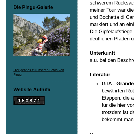
schwerem Rucksack 
Die Pingu-Galerie
meiner Tour war die
und Bochetta di Cam
markiert und an eini
Die Gipfelaufstiege
deutlichen Pfaden u
Unterkunft
s.u. bei den Besch
Hier geht es zu unseren Fotos von
Literatur
Pingu!
GTA - Grande 
Website-Aufrufe
bewährten Rot
Etappen, die a
für die hier v
trotzdem ist d
bekommt man j