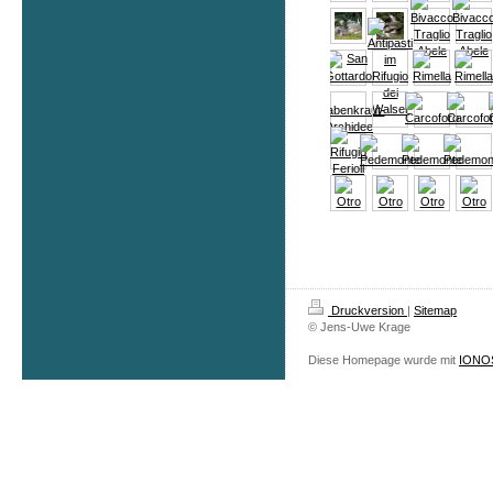
Druckversion
|
Sitemap
© Jens-Uwe Krage
Diese Homepage wurde mit
IONOS