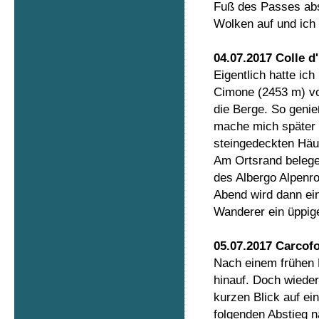
Fuß des Passes abs
Wolken auf und ich
04.07.2017 Colle d
Eigentlich hatte ich
Cimone (2453 m) vo
die Berge. So genie
mache mich später 
steingedeckten Häus
Am Ortsrand belege
des Albergo Alpenr
Abend wird dann ei
Wanderer ein üppig
05.07.2017 Carcofo
Nach einem frühen 
hinauf. Doch wieder
kurzen Blick auf e
folgenden Abstieg 