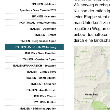
Walserweg durchquer
SPANIEN - Mallorca
Kulisse der mächti
Spanien - Gran Canaria 2024
jeder Etappe steht
SPANIEN - Kanaren
man Unterkunft zume
PORTUGAL - Rota Vicentina
regulären Weg an ei
ITALIEN - Dolomiten
unbewirtschafteten
ITALIEN - Brenta
durch eine landschaf
ITALIEN - Bergmasker Alpen
ITALIEN - Der Große Walserweg
ITALIEN - Gran Paradiso
ITALIEN - Cottische Alpen
ITALIEN/FRANKREICH - Seealpen
ITALIEN - Cinque Terre
ITALIEN - Monti Sibillini
ITALIEN - Abruzzen
ITALIEN - Amalfi-Küste
ITALIEN - Cilento
ITALIEN - Pollino
ITALIEN - Südliches Apulien