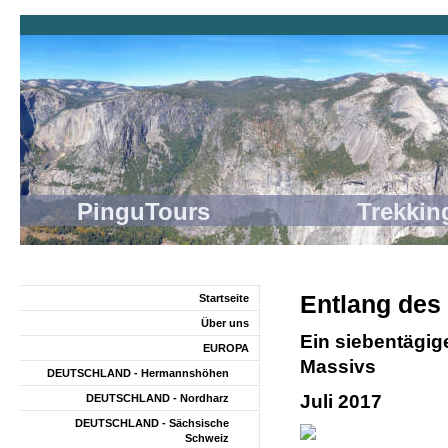
PinguTours Trekking
Entlang des
Startseite
Über uns
Ein siebentägig
EUROPA
Massivs
DEUTSCHLAND - Hermannshöhen
Juli 2017
DEUTSCHLAND - Nordharz
DEUTSCHLAND - Sächsische
Schweiz