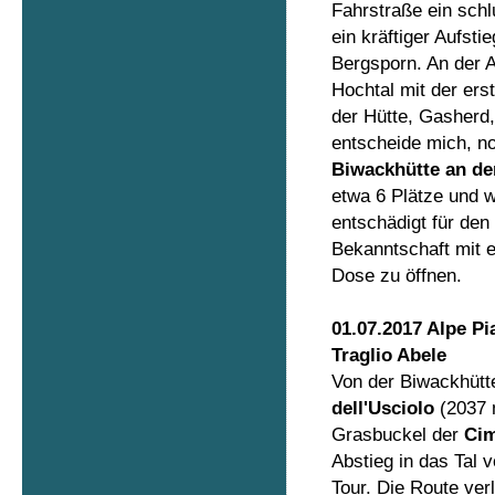
Fahrstraße ein sch
ein kräftiger Aufs
Bergsporn. An der A
Hochtal mit der ers
der Hütte, Gasherd,
entscheide mich, no
Biwackhütte an de
etwa 6 Plätze und wi
entschädigt für den
Bekanntschaft mit e
Dose zu öffnen.
01.07.2017 Alpe Pi
Traglio Abele
Von der Biwackhütt
dell'Usciolo
(2037 m
Grasbuckel der
Cim
Abstieg in das Tal 
Tour. Die Route ver