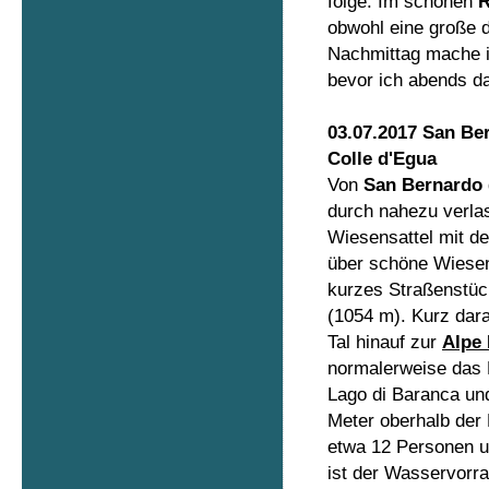
folge. Im schönen
R
obwohl eine große 
Nachmittag mache i
bevor ich abends d
03.07.2017 San Ber
Colle d'Egua
Von
San Bernardo
durch nahezu verlas
Wiesensattel mit de
über schöne Wiesen 
kurzes Straßenstück
(1054 m). Kurz dar
Tal hinauf zur
Alpe
normalerweise das 
Lago di Baranca un
Meter oberhalb der 
etwa 12 Personen un
ist der Wasservorra