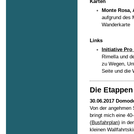
Karten
Monte Rosa, 
aufgrund des 
Wanderkarte
Links
Initiative Pro
Rimella und d
zu Wegen, Unte
Seite und die
Die Etappen
30.06.2017 Domodo
Von der angehmen 
bringt mich eine 40
(
Busfahrplan
) in de
kleinen Wallfahrtsk